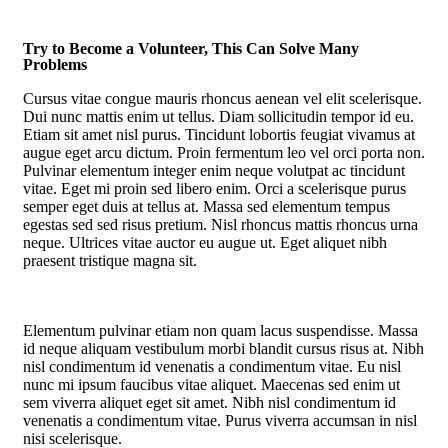
Try to Become a Volunteer, This Can Solve Many
Problems
Cursus vitae congue mauris rhoncus aenean vel elit scelerisque.
Dui nunc mattis enim ut tellus. Diam sollicitudin tempor id eu.
Etiam sit amet nisl purus. Tincidunt lobortis feugiat vivamus at
augue eget arcu dictum. Proin fermentum leo vel orci porta non.
Pulvinar elementum integer enim neque volutpat ac tincidunt
vitae. Eget mi proin sed libero enim. Orci a scelerisque purus
semper eget duis at tellus at. Massa sed elementum tempus
egestas sed sed risus pretium. Nisl rhoncus mattis rhoncus urna
neque. Ultrices vitae auctor eu augue ut. Eget aliquet nibh
praesent tristique magna sit.
Elementum pulvinar etiam non quam lacus suspendisse. Massa
id neque aliquam vestibulum morbi blandit cursus risus at. Nibh
nisl condimentum id venenatis a condimentum vitae. Eu nisl
nunc mi ipsum faucibus vitae aliquet. Maecenas sed enim ut
sem viverra aliquet eget sit amet. Nibh nisl condimentum id
venenatis a condimentum vitae. Purus viverra accumsan in nisl
nisi scelerisque.