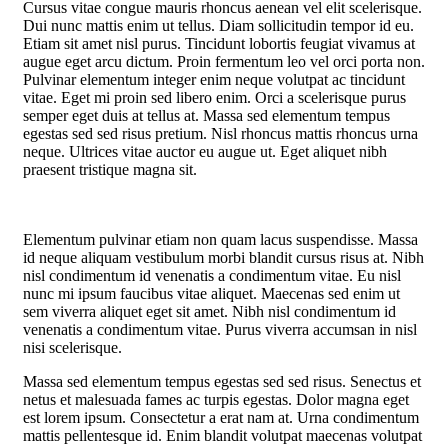
Cursus vitae congue mauris rhoncus aenean vel elit scelerisque.
Dui nunc mattis enim ut tellus. Diam sollicitudin tempor id eu.
Etiam sit amet nisl purus. Tincidunt lobortis feugiat vivamus at
augue eget arcu dictum. Proin fermentum leo vel orci porta non.
Pulvinar elementum integer enim neque volutpat ac tincidunt
vitae. Eget mi proin sed libero enim. Orci a scelerisque purus
semper eget duis at tellus at. Massa sed elementum tempus
egestas sed sed risus pretium. Nisl rhoncus mattis rhoncus urna
neque. Ultrices vitae auctor eu augue ut. Eget aliquet nibh
praesent tristique magna sit.
Elementum pulvinar etiam non quam lacus suspendisse. Massa
id neque aliquam vestibulum morbi blandit cursus risus at. Nibh
nisl condimentum id venenatis a condimentum vitae. Eu nisl
nunc mi ipsum faucibus vitae aliquet. Maecenas sed enim ut
sem viverra aliquet eget sit amet. Nibh nisl condimentum id
venenatis a condimentum vitae. Purus viverra accumsan in nisl
nisi scelerisque.
Massa sed elementum tempus egestas sed sed risus. Senectus et
netus et malesuada fames ac turpis egestas. Dolor magna eget
est lorem ipsum. Consectetur a erat nam at. Urna condimentum
mattis pellentesque id. Enim blandit volutpat maecenas volutpat