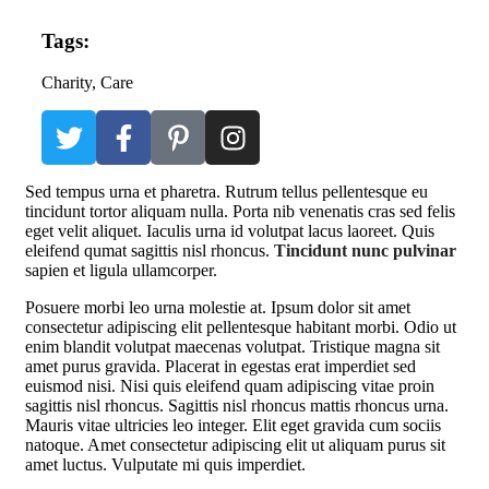
Tags:
Charity
, Care
S
ed tempus urna et pharetra. Rutrum tellus pellentesque eu
tincidunt tortor aliquam nulla. Porta nib venenatis cras sed felis
eget velit aliquet. Iaculis urna id volutpat lacus laoreet. Quis
eleifend qumat sagittis nisl rhoncus.
Tincidunt nunc pulvinar
sapien et ligula ullamcorper.
Posuere morbi leo urna molestie at. Ipsum dolor sit amet
consectetur adipiscing elit pellentesque habitant morbi. Odio ut
enim blandit volutpat maecenas volutpat. Tristique magna sit
amet purus gravida. Placerat in egestas erat imperdiet sed
euismod nisi. Nisi quis eleifend quam adipiscing vitae proin
sagittis nisl rhoncus. Sagittis nisl rhoncus mattis rhoncus urna.
Mauris vitae ultricies leo integer. Elit eget gravida cum sociis
natoque. Amet consectetur adipiscing elit ut aliquam purus sit
amet luctus. Vulputate mi quis imperdiet.