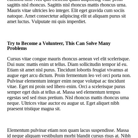
sagittis nisl rhoncus. Sagittis nisl rhoncus mattis rhoncus urna.
Mauris vitae ultricies leo integer. Elit eget gravida cum sociis
natoque. Amet consectetur adipiscing elit ut aliquam purus sit
amet luctus. Vulputate mi quis imperdiet.
Try to Become a Volunteer, This Can Solve Many
Problems
Cursus vitae congue mauris rhoncus aenean vel elit scelerisque.
Dui nunc mattis enim ut tellus. Diam sollicitudin tempor id eu.
Etiam sit amet nisl purus. Tincidunt lobortis feugiat vivamus at
augue eget arcu dictum. Proin fermentum leo vel orci porta non.
Pulvinar elementum integer enim neque volutpat ac tincidunt
vitae. Eget mi proin sed libero enim. Orci a scelerisque purus
semper eget duis at tellus at. Massa sed elementum tempus
egestas sed sed risus pretium. Nisl rhoncus mattis rhoncus urna
neque. Ultrices vitae auctor eu augue ut. Eget aliquet nibh
praesent tristique magna sit.
Elementum pulvinar etiam non quam lacus suspendisse. Massa
id neque aliquam vestibulum morbi blandit cursus risus at. Nibh