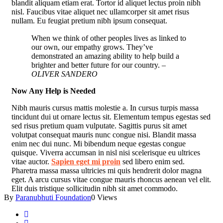
blandit aliquam etiam erat. Tortor id aliquet lectus proin nibh
nisl. Faucibus vitae aliquet nec ullamcorper sit amet risus
nullam. Eu feugiat pretium nibh ipsum consequat.
When we think of other peoples lives as linked to
our own, our empathy grows. They’ve
demonstrated an amazing ability to help build a
brighter and better future for our country.
–
OLIVER SANDERO
Now Any Help is Needed
Nibh mauris cursus mattis molestie a. In cursus turpis massa
tincidunt dui ut ornare lectus sit. Elementum tempus egestas sed
sed risus pretium quam vulputate. Sagittis purus sit amet
volutpat consequat mauris nunc congue nisi. Blandit massa
enim nec dui nunc. Mi bibendum neque egestas congue
quisque. Viverra accumsan in nisl nisi scelerisque eu ultrices
vitae auctor.
Sapien eget mi proin
sed libero enim sed.
Pharetra massa massa ultricies mi quis hendrerit dolor magna
eget. A arcu cursus vitae congue mauris rhoncus aenean vel elit.
Elit duis tristique sollicitudin nibh sit amet commodo.
By
Paranubhuti Foundation
0 Views