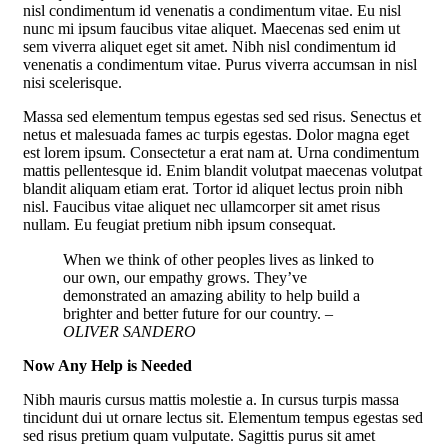
nisl condimentum id venenatis a condimentum vitae. Eu nisl
nunc mi ipsum faucibus vitae aliquet. Maecenas sed enim ut
sem viverra aliquet eget sit amet. Nibh nisl condimentum id
venenatis a condimentum vitae. Purus viverra accumsan in nisl
nisi scelerisque.
Massa sed elementum tempus egestas sed sed risus. Senectus et
netus et malesuada fames ac turpis egestas. Dolor magna eget
est lorem ipsum. Consectetur a erat nam at. Urna condimentum
mattis pellentesque id. Enim blandit volutpat maecenas volutpat
blandit aliquam etiam erat. Tortor id aliquet lectus proin nibh
nisl. Faucibus vitae aliquet nec ullamcorper sit amet risus
nullam. Eu feugiat pretium nibh ipsum consequat.
When we think of other peoples lives as linked to
our own, our empathy grows. They’ve
demonstrated an amazing ability to help build a
brighter and better future for our country.
–
OLIVER SANDERO
Now Any Help is Needed
Nibh mauris cursus mattis molestie a. In cursus turpis massa
tincidunt dui ut ornare lectus sit. Elementum tempus egestas sed
sed risus pretium quam vulputate. Sagittis purus sit amet