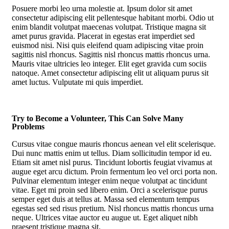
Posuere morbi leo urna molestie at. Ipsum dolor sit amet
consectetur adipiscing elit pellentesque habitant morbi. Odio ut
enim blandit volutpat maecenas volutpat. Tristique magna sit
amet purus gravida. Placerat in egestas erat imperdiet sed
euismod nisi. Nisi quis eleifend quam adipiscing vitae proin
sagittis nisl rhoncus. Sagittis nisl rhoncus mattis rhoncus urna.
Mauris vitae ultricies leo integer. Elit eget gravida cum sociis
natoque. Amet consectetur adipiscing elit ut aliquam purus sit
amet luctus. Vulputate mi quis imperdiet.
Try to Become a Volunteer, This Can Solve Many
Problems
Cursus vitae congue mauris rhoncus aenean vel elit scelerisque.
Dui nunc mattis enim ut tellus. Diam sollicitudin tempor id eu.
Etiam sit amet nisl purus. Tincidunt lobortis feugiat vivamus at
augue eget arcu dictum. Proin fermentum leo vel orci porta non.
Pulvinar elementum integer enim neque volutpat ac tincidunt
vitae. Eget mi proin sed libero enim. Orci a scelerisque purus
semper eget duis at tellus at. Massa sed elementum tempus
egestas sed sed risus pretium. Nisl rhoncus mattis rhoncus urna
neque. Ultrices vitae auctor eu augue ut. Eget aliquet nibh
praesent tristique magna sit.