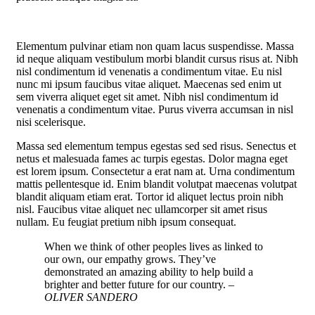
Elementum pulvinar etiam non quam lacus suspendisse. Massa
id neque aliquam vestibulum morbi blandit cursus risus at. Nibh
nisl condimentum id venenatis a condimentum vitae. Eu nisl
nunc mi ipsum faucibus vitae aliquet. Maecenas sed enim ut
sem viverra aliquet eget sit amet. Nibh nisl condimentum id
venenatis a condimentum vitae. Purus viverra accumsan in nisl
nisi scelerisque.
Massa sed elementum tempus egestas sed sed risus. Senectus et
netus et malesuada fames ac turpis egestas. Dolor magna eget
est lorem ipsum. Consectetur a erat nam at. Urna condimentum
mattis pellentesque id. Enim blandit volutpat maecenas volutpat
blandit aliquam etiam erat. Tortor id aliquet lectus proin nibh
nisl. Faucibus vitae aliquet nec ullamcorper sit amet risus
nullam. Eu feugiat pretium nibh ipsum consequat.
When we think of other peoples lives as linked to
our own, our empathy grows. They’ve
demonstrated an amazing ability to help build a
brighter and better future for our country.
–
OLIVER SANDERO