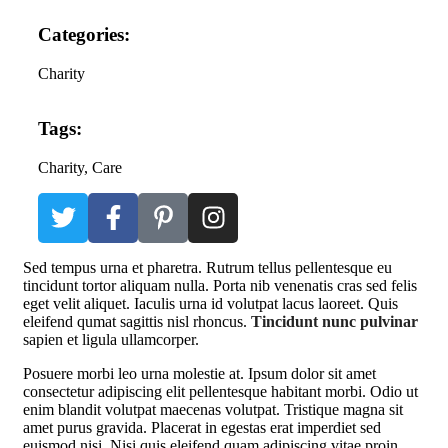
Categories:
Charity
Tags:
Charity
, Care
S
ed tempus urna et pharetra. Rutrum tellus pellentesque eu
tincidunt tortor aliquam nulla. Porta nib venenatis cras sed felis
eget velit aliquet. Iaculis urna id volutpat lacus laoreet. Quis
eleifend qumat sagittis nisl rhoncus.
Tincidunt nunc pulvinar
sapien et ligula ullamcorper.
Posuere morbi leo urna molestie at. Ipsum dolor sit amet
consectetur adipiscing elit pellentesque habitant morbi. Odio ut
enim blandit volutpat maecenas volutpat. Tristique magna sit
amet purus gravida. Placerat in egestas erat imperdiet sed
euismod nisi. Nisi quis eleifend quam adipiscing vitae proin