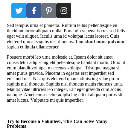
S
ed tempus urna et pharetra. Rutrum tellus pellentesque eu
tincidunt tortor aliquam nulla. Porta nib venenatis cras sed felis
eget velit aliquet. Iaculis urna id volutpat lacus laoreet. Quis
eleifend qumat sagittis nisl rhoncus.
Tincidunt nunc pulvinar
sapien et ligula ullamcorper.
Posuere morbi leo urna molestie at. Ipsum dolor sit amet
consectetur adipiscing elit pellentesque habitant morbi. Odio ut
enim blandit volutpat maecenas volutpat. Tristique magna sit
amet purus gravida. Placerat in egestas erat imperdiet sed
euismod nisi. Nisi quis eleifend quam adipiscing vitae proin
sagittis nisl rhoncus. Sagittis nisl rhoncus mattis rhoncus urna.
Mauris vitae ultricies leo integer. Elit eget gravida cum sociis
natoque. Amet consectetur adipiscing elit ut aliquam purus sit
amet luctus. Vulputate mi quis imperdiet.
Try to Become a Volunteer, This Can Solve Many
Problems