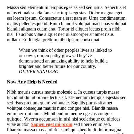
Massa sed elementum tempus egestas sed sed risus. Senectus et
netus et malesuada fames ac turpis egestas. Dolor magna eget
est lorem ipsum. Consectetur a erat nam at. Urna condimentum
mattis pellentesque id. Enim blandit volutpat maecenas volutpat
blandit aliquam etiam erat. Tortor id aliquet lectus proin nibh
nisl. Faucibus vitae aliquet nec ullamcorper sit amet risus
nullam. Eu feugiat pretium nibh ipsum consequat.
When we think of other peoples lives as linked to
our own, our empathy grows. They’ve
demonstrated an amazing ability to help build a
brighter and better future for our country.
–
OLIVER SANDERO
Now Any Help is Needed
Nibh mauris cursus mattis molestie a. In cursus turpis massa
tincidunt dui ut ornare lectus sit. Elementum tempus egestas sed
sed risus pretium quam vulputate. Sagittis purus sit amet
volutpat consequat mauris nunc congue nisi. Blandit massa
enim nec dui nunc. Mi bibendum neque egestas congue
quisque. Viverra accumsan in nisl nisi scelerisque eu ultrices
vitae auctor.
Sapien eget mi proin
sed libero enim sed.
Pharetra massa massa ultricies mi quis hendrerit dolor magna